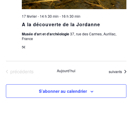
17 février - 14 h 30 min
-
16 h 30 min
A la découverte de la Jordanne
Musée d'art et d'archéologie
37, rue des Carmes, Aurillac,
France
5€
Évènements
précédents
Aujourd’hui
Évènements
suivants
S’abonner au calendrier