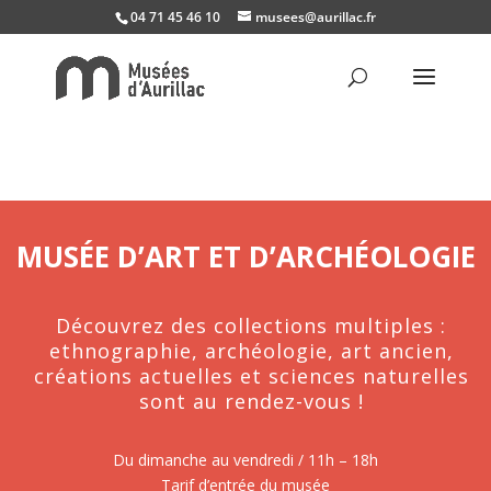
04 71 45 46 10
musees@aurillac.fr
MUSÉE D’ART ET D’ARCHÉOLOGIE
Découvrez des collections multiples :
ethnographie, archéologie, art ancien,
créations actuelles et sciences naturelles
sont au rendez-vous !
Du dimanche au vendredi / 11h – 18h
Tarif d’entrée du musée