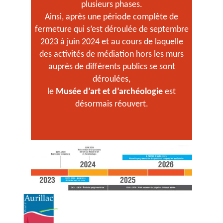
plusieurs phases.
Ainsi, après une période complète de
fermeture qui s’est déroulée de septembre
2023 à juin 2024 et au cours de laquelle
des activités de médiation hors les murs
auprès de différents publics se sont
déroulées
,
le
Musée d’art et d’archéologie
est
désormais réouvert.