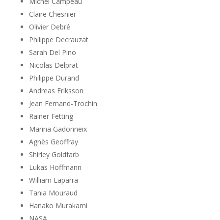
Michel Campeau
Claire Chesnier
Olivier Debré
Philippe Decrauzat
Sarah Del Pino
Nicolas Delprat
Philippe Durand
Andreas Eriksson
Jean Fernand-Trochin
Rainer Fetting
Marina Gadonneix
Agnès Geoffray
Shirley Goldfarb
Lukas Hoffmann
William Laparra
Tania Mouraud
Hanako Murakami
NASA