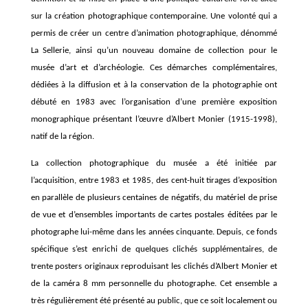
sur la création
photographique
contemporaine.
Une
volonté
qui a
permis de créer un
centre d’animation photographique,
dénommé
La Sellerie,
ainsi qu’un nouveau domaine de collection pour le
musée d’art et d’archéologie
.
Ces
démarches
complémentaires,
dédié
e
s à la
diffusion
et à la conservation
de
la photographie
ont
débuté
en 1983
avec l’organisation d’une
première
exposition
monographique présentant
l’œuvre d’Albert Monier
(1915-1998),
natif de la région
.
La collection photographique du musée
a
été
initiée par
l’acquisition,
entre 1983 et 1985,
des cent-huit tirages
d’exposition
en
parallèle
de
plusieurs centaines de négatifs, du matériel de prise
de vue
et
d’
ensemble
s
importants de cartes postales éditées par
le
photographe
lui-même dans les années cinquante
.
Depuis,
c
e fonds
spécifique
s’est enrichi
de quelques clichés
supplémentaires,
de
trente
posters
originaux reproduisant les clichés d’Albert Monier et
de la caméra 8 mm
personnelle
du photographe
.
Cet ensemble a
très régulièrement
été
présenté au public, que ce soit localement ou