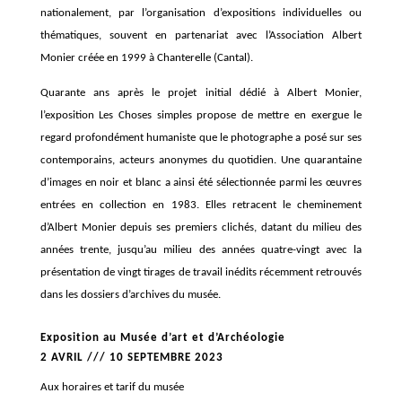
nationalement, par l’organisation d’expositions individuelles ou
thématiques,
souvent
en partenariat
avec l’
A
ssociation Albert
Monier créée en 1999 à Chanterelle (Cantal).
Q
uarante ans
après
le
projet initial
d
édié à Albert Monier
,
l
’exposition
Les Choses simples
propose de
mettre en exergue
le
regard
profondément
humaniste
que le
photographe
a posé sur s
es
contemporains,
acteurs
anonymes du quotidien.
Une quarantaine
d’
images
en noir et blanc
a
ainsi
été
sélectionné
e
parmi les
œuvres
entrées en collection en
1983.
Elles retracent le cheminement
d’Albert Monier
depuis ses premi
er
s
clichés,
datant du milieu des
années trente,
jusqu’au
milieu
des années quatre-vin
gt
avec l
a
présentation de
vingt
tirages de travail
inédits
récemment retrouvés
dans les dossiers d’archive
s
du musée
.
Exposition au Musée d’art et d’Archéologie
2 AVRIL /// 10 SEPTEMBRE 2023
Aux horaires et tarif du musée